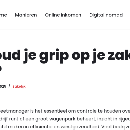
me
Manieren
Online inkomen
Digital nomad
ud je grip op je za
?
2025
Zakelijk
eetmanager is het essentieel om controle te houden over j
drijf runt of een groot wagenpark beheert, inzicht in rijge
hil maken in efficiëntie en winstgevendheid. Veel bedrij