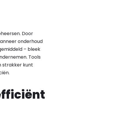
beheersen. Door
 wanneer onderhoud
 gemiddeld – bleek
 ondernemen. Tools
n strakker kunt
ciën.
fficiënt