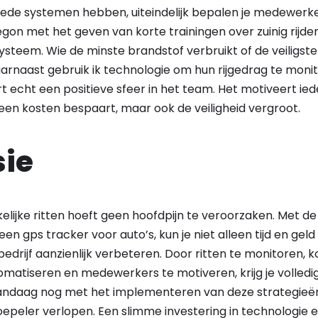
oede systemen hebben, uiteindelijk bepalen je medewerker
egon met het geven van korte trainingen over zuinig rijd
steem. Wie de minste brandstof verbruikt of de veiligste rij
arnaast gebruik ik technologie om hun rijgedrag te monit
rt echt een positieve sfeer in het team. Het motiveert i
alleen kosten bespaart, maar ook de veiligheid vergroot.
sie
lijke ritten hoeft geen hoofdpijn te veroorzaken. Met de
een gps tracker voor auto’s, kun je niet alleen tijd en ge
e bedrijf aanzienlijk verbeteren. Door ritten te monitoren,
omatiseren en medewerkers te motiveren, krijg je volledig
ndaag nog met het implementeren van deze strategieën 
oepeler verlopen. Een slimme investering in technologie 