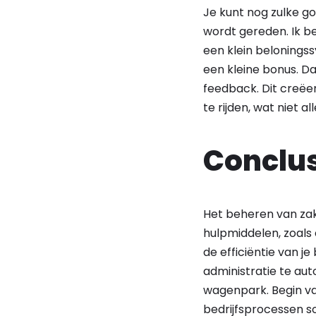
Je kunt nog zulke g
wordt gereden. Ik b
een klein beloningssy
een kleine bonus. Da
feedback. Dit creëe
te rijden, wat niet 
Conclu
Het beheren van zake
hulpmiddelen, zoals 
de efficiëntie van j
administratie te aut
wagenpark. Begin va
bedrijfsprocessen s