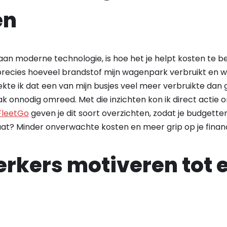
en
aan moderne technologie, is hoe het je helpt kosten te 
 precies hoeveel brandstof mijn wagenpark verbruikt en
dekte ik dat een van mijn busjes veel meer verbruikte dan
ak onnodig omreed. Met die inzichten kon ik direct actie
FleetGo
geven je dit soort overzichten, zodat je budgette
aat? Minder onverwachte kosten en meer grip op je finan
kers motiveren tot e