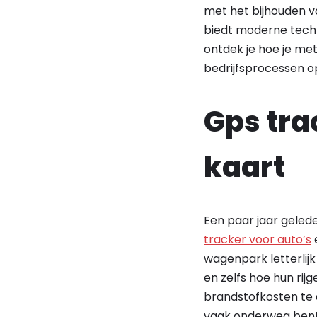
met het bijhouden va
biedt moderne techno
ontdek je hoe je met 
bedrijfsprocessen o
Gps trac
kaart
Een paar jaar gelede
tracker voor auto’s
e
wagenpark letterlijk 
en zelfs hoe hun rij
brandstofkosten te 
vaak onderweg bent 