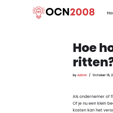
Ho
Skip
to
content
Hoe ho
ritten
by
admin
October 15, 
Als ondernemer of fl
Of je nu een klein be
kosten kan het versc