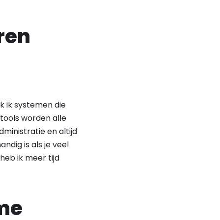
ren
k ik systemen die
 tools worden alle
ministratie en altijd
dig is als je veel
heb ik meer tijd
me