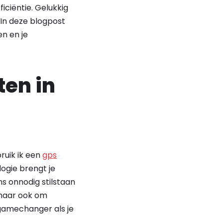
iciëntie. Gelukkig
 In deze blogpost
en en je
ten in
ruik ik een
gps
logie brengt je
ens onnodig stilstaan
, maar ook om
 gamechanger als je