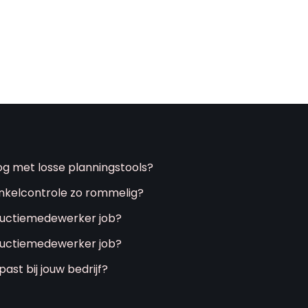
g met losse planningstools?
inkelcontrole zo rommelig?
oductiemedewerker job?
oductiemedewerker job?
ast bij jouw bedrijf?