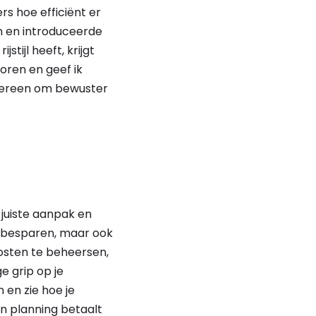
s hoe efficiënt er
en en introduceerde
stijl heeft, krijgt
oren en geef ik
edereen om bewuster
 juiste aanpak en
ld besparen, maar ook
 kosten te beheersen,
e grip op je
en zie hoe je
en planning betaalt