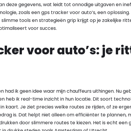
n deze gegevens, wat leidt tot onnodige uitgaven en ineff
logie, zoals een gps tracker voor auto’s, een oplossing.
slimme tools en strategieën grip krijgt op je zakelijke ritt
ptimaliseert voor succes.
ker voor auto’s: je rit
n had ik geen idee waar mijn chauffeurs uithingen. Nu geb
n heb ik real-time inzicht in hun locatie. Dit soort techno
in kaart. Je ziet precies welke routes ze rijden, of ze erg
gedrag is. Dat helpt niet alleen om efficiënter te plannen
drukken door slimmere routes te kiezen. Het is echt een
in drukke steden zoals Amsterdam of Utrecht.