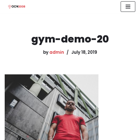
Skip
to
content
gym-demo-20
by
admin
July 18, 2019